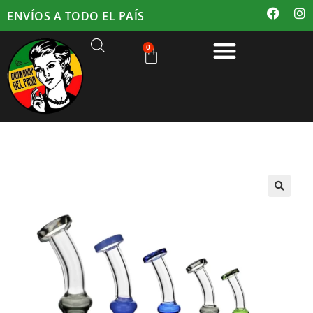
ENVÍOS A TODO EL PAÍS
0
🔍