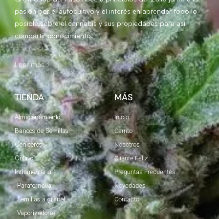
pasión por el autocultivo y el interés en aprender todo lo
posible sobre el cannabis y sus propiedades para así
compartir conocimiento.
Leer más >
TIENDA
MÁS
Almacenamiento
Inicio
Bancos de Semillas
Carrito
Ceniceros
Nosotros
Cultivo
Cliente Feliz
Indumentaria
Preguntas Frecuentes
Parafernalia
Novedades
Semillas a granel
Contacto
Vaporizadores