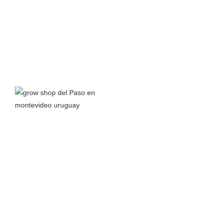
Grow Shop del Paso
nace a principios del 2016 junto a la
pasión por el autocultivo y el interés en aprender todo lo
posible sobre el cannabis y sus propiedades para así
compartir conocimiento.
Leer más >