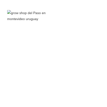
Grow Shop del Paso
nace a principios del 2016 junto a la
pasión por el autocultivo y el interés en aprender todo lo
posible sobre el cannabis y sus propiedades para así
compartir conocimiento.
Leer más >
TIENDA
MÁS
Almacenamiento
Inicio
Bancos de Semillas
Carrito
Ceniceros
Nosotros