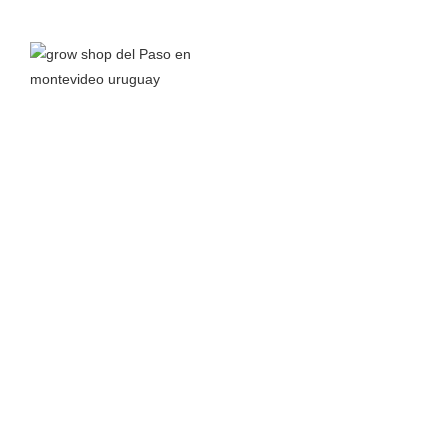
Grow Shop del Paso
nace a principios del 2016 junto a la
pasión por el autocultivo y el interés en aprender todo lo
posible sobre el cannabis y sus propiedades para así
compartir conocimiento.
Leer más >
TIENDA
MÁS
Almacenamiento
Inicio
Bancos de Semillas
Carrito
Ceniceros
Nosotros