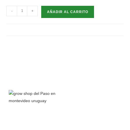
-
+
AÑADIR AL CARRITO
Grow Shop del Paso
nace a principios del 2016 junto a la
pasión por el autocultivo y el interés en aprender todo lo
posible sobre el cannabis y sus propiedades para así