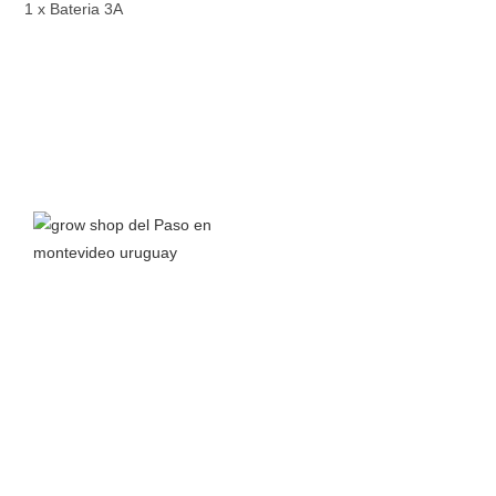
1 x Bateria 3A
Grow Shop del Paso
nace a principios del 2016 junto a la
pasión por el autocultivo y el interés en aprender todo lo
posible sobre el cannabis y sus propiedades para así
compartir conocimiento.
Leer más >