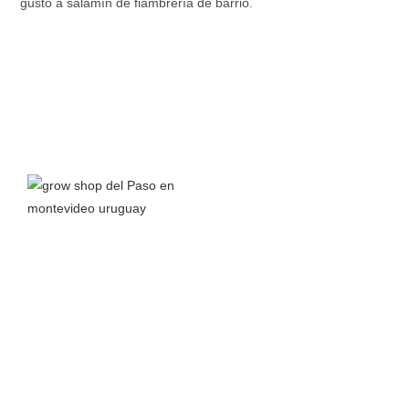
gusto a salamín de fiambrería de barrio.
Grow Shop del Paso
nace a principios del 2016 junto a la
pasión por el autocultivo y el interés en aprender todo lo
posible sobre el cannabis y sus propiedades para así
compartir conocimiento.
Leer más >