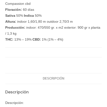
Compassion cbd
Floración:
60 días
Sativa
50%
Indica
50%
Altura:
indoor 1,60/1,80 m outdoor 2,70/3 m
Producción:
indoor: 470/550 gr. x m2 exterior: 900 gr x planta
/ 1,3 kg
THC:
13% – 19%
CBD:
1% (1% – 4%)
DESCRIPCIÓN
Descripción
Descripción: