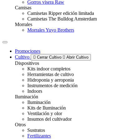
Gorros visera Raw
Camisas
Camisetas Ripper edición limitada
Camisetas The Bulldog Amsterdam
Morrales
Morrales Yuyo Brothers
Promociones
Cultivo
Cerrar Cultivo
Abrir Cultivo
Dispositivos
Kits indoor completos
Herramientas de cultivo
Hidroponia y aeroponia
Instrumentos de medición
Indoors
Iluminación
Iluminación
Kits de Iluminación
Ventilación y olor
Insumos del cultivador
Otros
Sustratos
Fertilizantes