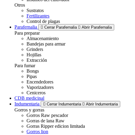
Otros
Sustratos
Fertilizantes
Control de plagas
Parafernalia
Cerrar Parafernalia
Abrir Parafernalia
Para preparar
Almacenamiento
Bandejas para armar
Grinders
Hojillas
Extracción
Para fumar
Bongs
Pipas
Encendedores
Vaporizadores
Ceniceros
CDB medicinal
Indumentaria
Cerrar Indumentaria
Abrir Indumentaria
Gorros y gorras
Gorros Raw pescador
Gorras de lana Raw
Gorras Ripper edicion limitada
Gorros lion