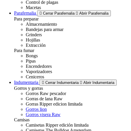
Control de plagas
Macetas
Parafernalia
Cerrar Parafernalia
Abrir Parafernalia
Para preparar
Almacenamiento
Bandejas para armar
Grinders
Hojillas
Extracción
Para fumar
Bongs
Pipas
Encendedores
Vaporizadores
Ceniceros
Indumentaria
Cerrar Indumentaria
Abrir Indumentaria
Gorros y gorras
Gorros Raw pescador
Gorras de lana Raw
Gorras Ripper edicion limitada
Gorros lion
Gorros visera Raw
Camisas
Camisetas Ripper edición limitada
Camisetas The Bulldog Amsterdam