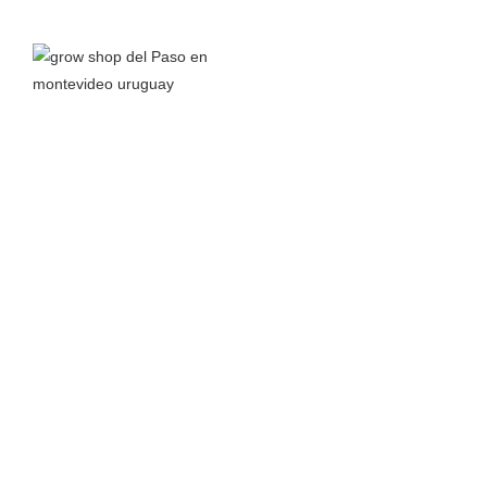
Grow Shop del Paso
nace a principios del 2016 junto a la
pasión por el autocultivo y el interés en aprender todo lo
posible sobre el cannabis y sus propiedades para así
compartir conocimiento.
Leer más >
TIENDA
MÁS
Almacenamiento
Inicio
Bancos de Semillas
Carrito
Ceniceros
Nosotros