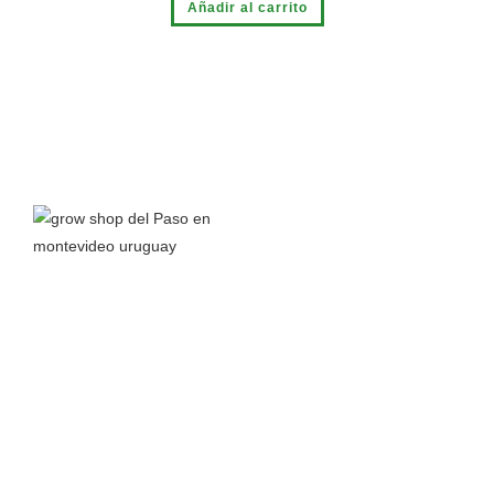
Añadir al carrito
Grow Shop del Paso
nace a principios del 2016 junto a la
pasión por el autocultivo y el interés en aprender todo lo
posible sobre el cannabis y sus propiedades para así
compartir conocimiento.
Leer más >