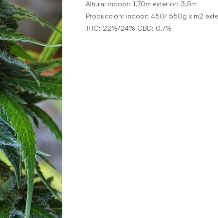
Altura:
indoor: 1,70m
exterior:
3,5m
Producción:
indoor: 450/ 550g x m2 exter
THC:
22%/24%
CBD:
0,7%