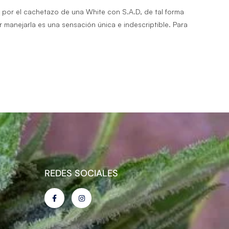
o por el cachetazo de una White con S.A.D, de tal forma
manejarla es una sensación única e indescriptible. Para
REDES SOCIALES