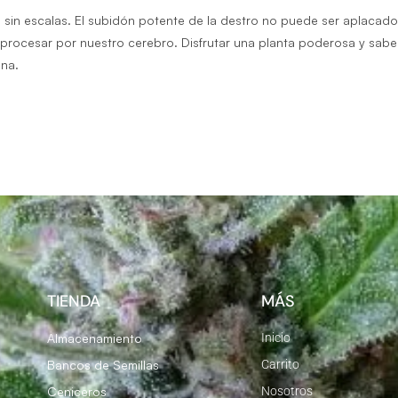
al sin escalas. El subidón potente de la destro no puede ser aplacad
rocesar por nuestro cerebro. Disfrutar una planta poderosa y saber 
ina.
TIENDA
MÁS
Almacenamiento
Inicio
Bancos de Semillas
Carrito
Ceniceros
Nosotros