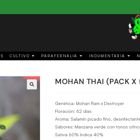
ES
CULTIVO
PARAFERNALIA
INDUMENTARIA
N
MOHAN THAI (PACK X 
🔍
Genética:
Mohan Ram x Destroyer
Floración:
62 días
Aroma:
Salamín picado fino, desinfectant
Sabores:
Manzana verde con tonos cítric
Sativa 60% Indica 40%