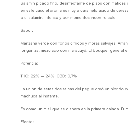
Salamín picado fino, desinfectante de pisos con matices
en este caso el aroma es muy a caramelo ácido de cereza,
o el salamín. Intenso y por momentos incontrolable.
Sabor:
Manzana verde con tonos cítricos y moras salvajes. Arr
longaniza, mezclado con maracuyá. El bouquet general es 
Potencia:
THC:
22% – 24%
CBD:
0,7%
La unión de estas dos reinas del pegue creó un híbrido 
machuca al instante.
Es como un misil que se dispara en la primera calada. Fu
Efecto: