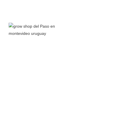
Grow Shop del Paso
nace a principios del 2016 junto a la
pasión por el autocultivo y el interés en aprender todo lo
posible sobre el cannabis y sus propiedades para así
compartir conocimiento.
Leer más >
TIENDA
MÁS
Almacenamiento
Inicio
Bancos de Semillas
Carrito