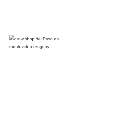
Grow Shop del Paso
nace a principios del 2016 junto a la
pasión por el autocultivo y el interés en aprender todo lo
posible sobre el cannabis y sus propiedades para así
compartir conocimiento.
Leer más >
TIENDA
MÁS
Almacenamiento
Inicio