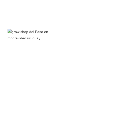
Grow Shop del Paso
nace a principios del 2016 junto a la
pasión por el autocultivo y el interés en aprender todo lo
posible sobre el cannabis y sus propiedades para así
compartir conocimiento.
Leer más >
TIENDA
MÁS
Almacenamiento
Inicio