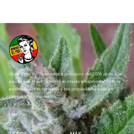
Grow Shop del Paso
nace a principios del 2016 junto a la
pasión por el autocultivo y el interés en aprender todo lo
posible sobre el cannabis y sus propiedades para así
compartir conocimiento.
Leer más >
TIENDA
MÁS