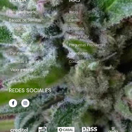
Almacenamiento
Inicio
Bancos de Semillas
Carrito
Ceniceros
Nosotros
Cultivo
Cliente Feliz
Indumentaria
Preguntas Frecuentes
Parafernalia
Novedades
Semillas a granel
Contacto
Vaporizadores
REDES SOCIALES