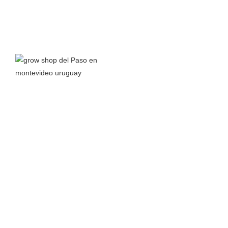
Grow Shop del Paso
nace a principios del 2016 junto a la
pasión por el autocultivo y el interés en aprender todo lo
posible sobre el cannabis y sus propiedades para así
compartir conocimiento.
Leer más >
TIENDA
MÁS
Almacenamiento
Inicio