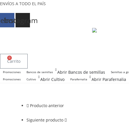
Ir
ENVÍOS A TODO EL PAÍS
al
contenido
cebook
Instagram
0
Carrito
Abrir Bancos de semillas
Promociones
Bancos de semillas
Semillas a gr
Abrir Cultivo
Abrir Parafernalia
Promociones
Cultivo
Parafernalia
Producto anterior
Siguiente producto