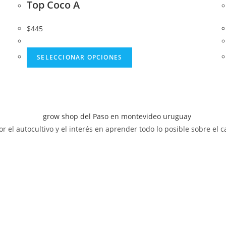
Top Coco A
$
445
Este
SELECCIONAR OPCIONES
producto
tiene
múltiples
variantes.
Las
opciones
or el autocultivo y el interés en aprender todo lo posible sobre el
se
pueden
elegir
en
la
página
de