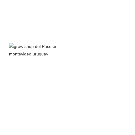
Grow Shop del Paso
nace a principios del 2016 junto a la
pasión por el autocultivo y el interés en aprender todo lo
posible sobre el cannabis y sus propiedades para así
compartir conocimiento.
Leer más >
TIENDA
MÁS