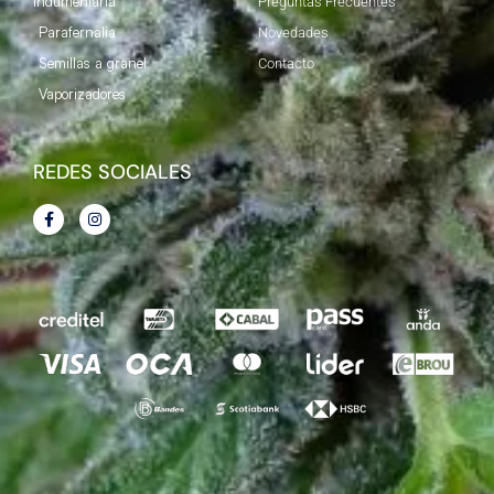
Indumentaria
Preguntas Frecuentes
Parafernalia
Novedades
Semillas a granel
Contacto
Vaporizadores
REDES SOCIALES