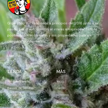
Grow Shop del Paso
nace a principios del 2016 junto a la
pasión por el autocultivo y el interés en aprender todo lo
posible sobre el cannabis y sus propiedades para así
compartir conocimiento.
Leer más >
TIENDA
MÁS
Almacenamiento
Inicio
Bancos de Semillas
Carrito
Ceniceros
Nosotros
Cultivo
Cliente Feliz