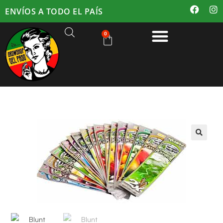
ENVÍOS A TODO EL PAÍS
0
🔍