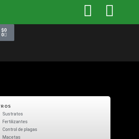
$
0
0
TROS
Sustratos
Fertilizantes
Control de plagas
Macetas