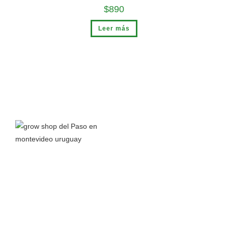
$
890
Leer más
Grow Shop del Paso
nace a principios del 2016 junto a la
pasión por el autocultivo y el interés en aprender todo lo
posible sobre el cannabis y sus propiedades para así
compartir conocimiento.